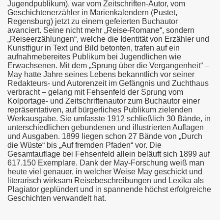
Jugendpublikum), war vom Zeitschriften-Autor, vom
Geschichtenerzähler in Marienkalendern (Pustet,
Regensburg) jetzt zu einem gefeierten Buchautor
avanciert. Seine nicht mehr „Reise-Romane“, sondern
„Reiseerzählungen“, welche die Identität von Erzähler und
Kunstfigur in Text und Bild betonten, trafen auf ein
aufnahmebereites Publikum bei Jugendlichen wie
Erwachsenen. Mit dem „Sprung über die Vergangenheit“ –
May hatte Jahre seines Lebens bekanntlich vor seiner
Redakteurs- und Autorenzeit im Gefängnis und Zuchthaus
verbracht – gelang mit Fehsenfeld der Sprung vom
Kolportage- und Zeitschriftenautor zum Buchautor einer
repräsentativen, auf bürgerliches Publikum zielenden
Werkausgabe. Sie umfasste 1912 schließlich 30 Bände, in
unterschiedlichen gebundenen und illustrierten Auflagen
und Ausgaben. 1899 liegen schon 27 Bände von „Durch
die Wüste“ bis „Auf fremden Pfaden“ vor. Die
Gesamtauflage bei Fehsenfeld allein beläuft sich 1899 auf
617.150 Exemplare. Dank der May-Forschung weiß man
heute viel genauer, in welcher Weise May geschickt und
literarisch wirksam Reisebeschreibungen und Lexika als
Plagiator geplündert und in spannende höchst erfolgreiche
Geschichten verwandelt hat.