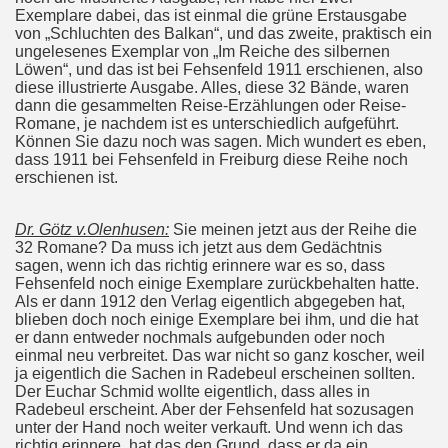
Exemplare dabei, das ist einmal die grüne Erstausgabe
von „Schluchten des Balkan“, und das zweite, praktisch ein
ungelesenes Exemplar von „Im Reiche des silbernen
Löwen“, und das ist bei Fehsenfeld 1911 erschienen, also
diese illustrierte Ausgabe. Alles, diese 32 Bände, waren
dann die gesammelten Reise-Erzählungen oder Reise-
Romane, je nachdem ist es unterschiedlich aufgeführt.
Können Sie dazu noch was sagen. Mich wundert es eben,
dass 1911 bei Fehsenfeld in Freiburg diese Reihe noch
erschienen ist.
Dr. Götz v.Olenhusen:
Sie meinen jetzt aus der Reihe die
32 Romane? Da muss ich jetzt aus dem Gedächtnis
sagen, wenn ich das richtig erinnere war es so, dass
Fehsenfeld noch einige Exemplare zurückbehalten hatte.
Als er dann 1912 den Verlag eigentlich abgegeben hat,
blieben doch noch einige Exemplare bei ihm, und die hat
er dann entweder nochmals aufgebunden oder noch
einmal neu verbreitet. Das war nicht so ganz koscher, weil
ja eigentlich die Sachen in Radebeul erscheinen sollten.
Der Euchar Schmid wollte eigentlich, dass alles in
Radebeul erscheint. Aber der Fehsenfeld hat sozusagen
unter der Hand noch weiter verkauft. Und wenn ich das
richtig erinnere, hat das den Grund, dass er da ein