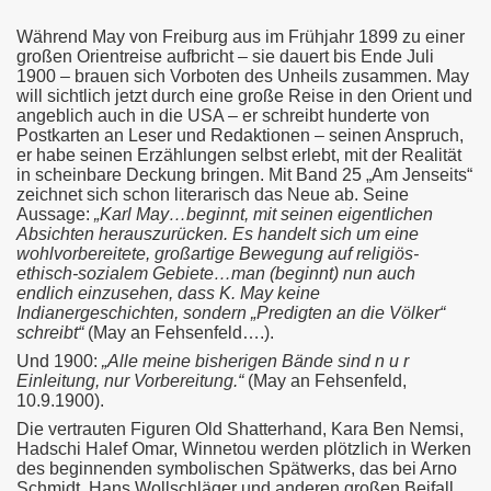
Während May von Freiburg aus im Frühjahr 1899 zu einer
großen Orientreise aufbricht – sie dauert bis Ende Juli
1900 – brauen sich Vorboten des Unheils zusammen. May
will sichtlich jetzt durch eine große Reise in den Orient und
angeblich auch in die USA – er schreibt hunderte von
Postkarten an Leser und Redaktionen – seinen Anspruch,
er habe seinen Erzählungen selbst erlebt, mit der Realität
in scheinbare Deckung bringen. Mit Band 25 „Am Jenseits“
zeichnet sich schon literarisch das Neue ab. Seine
Aussage:
„Karl May…beginnt, mit seinen eigentlichen
Absichten herauszurücken. Es handelt sich um eine
wohlvorbereitete, großartige Bewegung auf religiös-
ethisch-sozialem Gebiete…man (beginnt) nun auch
endlich einzusehen, dass K. May keine
Indianergeschichten, sondern „Predigten an die Völker“
schreibt“
(May an Fehsenfeld….).
Und 1900:
„Alle meine bisherigen Bände sind n u r
Einleitung, nur Vorbereitung.“
(May an Fehsenfeld,
10.9.1900).
Die vertrauten Figuren Old Shatterhand, Kara Ben Nemsi,
Hadschi Halef Omar, Winnetou werden plötzlich in Werken
des beginnenden symbolischen Spätwerks, das bei Arno
Schmidt, Hans Wollschläger und anderen großen Beifall