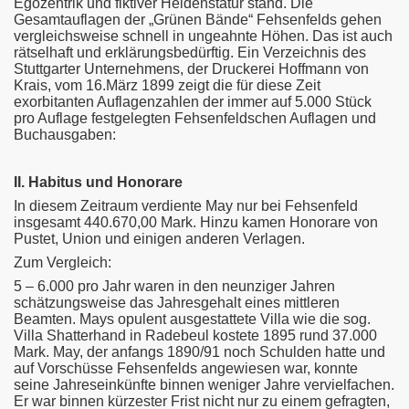
Egozentrik und fiktiver Heldenstatur stand. Die
Gesamtauflagen der „Grünen Bände“ Fehsenfelds gehen
vergleichsweise schnell in ungeahnte Höhen. Das ist auch
rätselhaft und erklärungsbedürftig. Ein Verzeichnis des
Stuttgarter Unternehmens, der Druckerei Hoffmann von
Krais, vom 16.März 1899 zeigt die für diese Zeit
exorbitanten Auflagenzahlen der immer auf 5.000 Stück
pro Auflage festgelegten Fehsenfeldschen Auflagen und
Buchausgaben:
II. Habitus und Honorare
In diesem Zeitraum verdiente May nur bei Fehsenfeld
insgesamt 440.670,00 Mark. Hinzu kamen Honorare von
Pustet, Union und einigen anderen Verlagen.
Zum Vergleich:
5 – 6.000 pro Jahr waren in den neunziger Jahren
schätzungsweise das Jahresgehalt eines mittleren
Beamten. Mays opulent ausgestattete Villa wie die sog.
Villa Shatterhand in Radebeul kostete 1895 rund 37.000
Mark. May, der anfangs 1890/91 noch Schulden hatte und
auf Vorschüsse Fehsenfelds angewiesen war, konnte
seine Jahreseinkünfte binnen weniger Jahre vervielfachen.
Er war binnen kürzester Frist nicht nur zu einem gefragten,