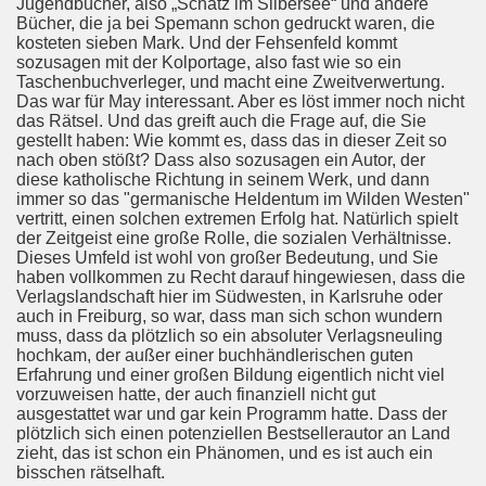
Jugendbücher, also „Schatz im Silbersee“ und andere
Bücher, die ja bei Spemann schon gedruckt waren, die
kosteten sieben Mark. Und der Fehsenfeld kommt
sozusagen mit der Kolportage, also fast wie so ein
Taschenbuchverleger, und macht eine Zweitverwertung.
Das war für May interessant. Aber es löst immer noch nicht
das Rätsel. Und das greift auch die Frage auf, die Sie
gestellt haben: Wie kommt es, dass das in dieser Zeit so
nach oben stößt? Dass also sozusagen ein Autor, der
diese katholische Richtung in seinem Werk, und dann
immer so das "germanische Heldentum im Wilden Westen"
vertritt, einen solchen extremen Erfolg hat. Natürlich spielt
der Zeitgeist eine große Rolle, die sozialen Verhältnisse.
Dieses Umfeld ist wohl von großer Bedeutung, und Sie
haben vollkommen zu Recht darauf hingewiesen, dass die
Verlagslandschaft hier im Südwesten, in Karlsruhe oder
auch in Freiburg, so war, dass man sich schon wundern
muss, dass da plötzlich so ein absoluter Verlagsneuling
hochkam, der außer einer buchhändlerischen guten
Erfahrung und einer großen Bildung eigentlich nicht viel
vorzuweisen hatte, der auch finanziell nicht gut
ausgestattet war und gar kein Programm hatte. Dass der
plötzlich sich einen potenziellen Bestsellerautor an Land
zieht, das ist schon ein Phänomen, und es ist auch ein
bisschen rätselhaft.