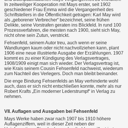
In zeitweiliger Kooperation mit Mays erster, seit 1902
geschiedener Frau Emma wird die Vergangenheit des
Schriftstellers in die Öffentlichkeit getragen: Karl May wird
als „geborener Verbrecher“ bezeichnet, seine frühen
Delikte, seine Vorstrafen geraten ins Blickfeld. In rund 100
Prozessverfahren, die meisten nach 1900, sieht sich May,
nicht ohne sein Zutun, verstrickt.
Fehsenfeld, seinem Autor treu, auch wenn er seine
Wandlungen kaum oder nicht nachvollziehen kann, plant
1906 eine neue illustrierte Ausgabe der Erzählungen. 1907
kommt es zu einer Kündigung des Verlagsvertrages,
1908/1909 einigt man sich wieder. Der Verlagsvertrag ist,
wie Krais seinem Cousin Fehsenfeld nachweist, wiederum
zum Nachteil des Verlegers. Doch man bleibt beinander.
Die enge Bindung Fehsenfelds an May verhinderte wohl
auch, dass er sich nicht entschließen konnte, mehr als nur
Robert Krafts „Ein moderner Lederstrumpf“ in Verlag zu
nehmen.
VII. Auflagen und Ausgaben bei Fehsenfeld
Mays Werke haben zwar nach 1907 bis 1910 höhere
Auflagenziffern, weil in dieser Zeit neben der