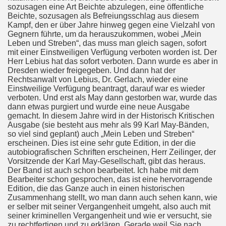
sozusagen eine Art Beichte abzulegen, eine öffentliche
Beichte, sozusagen als Befreiungsschlag aus diesem
Kampf, den er über Jahre hinweg gegen eine Vielzahl von
Gegnern führte, um da herauszukommen, wobei „Mein
Leben und Streben“, das muss man gleich sagen, sofort
mit einer Einstweiligen Verfügung verboten worden ist. Der
Herr Lebius hat das sofort verboten. Dann wurde es aber in
Dresden wieder freigegeben. Und dann hat der
Rechtsanwalt von Lebius, Dr. Gerlach, wieder eine
Einstweilige Verfügung beantragt, darauf war es wieder
verboten. Und erst als May dann gestorben war, wurde das
dann etwas purgiert und wurde eine neue Ausgabe
gemacht. In diesem Jahre wird in der Historisch Kritischen
Ausgabe (sie besteht aus mehr als 99 Karl May-Bänden,
so viel sind geplant) auch „Mein Leben und Streben“
erscheinen. Dies ist eine sehr gute Edition, in der die
autobiografischen Schriften erscheinen, Herr Zeilinger, der
Vorsitzende der Karl May-Gesellschaft, gibt das heraus.
Der Band ist auch schon bearbeitet. Ich habe mit dem
Bearbeiter schon gesprochen, das ist eine hervorragende
Edition, die das Ganze auch in einen historischen
Zusammenhang stellt, wo man dann auch sehen kann, wie
er selber mit seiner Vergangenheit umgeht, also auch mit
seiner kriminellen Vergangenheit und wie er versucht, sie
zu rechtfertigen und zu erklären. Gerade weil Sie nach