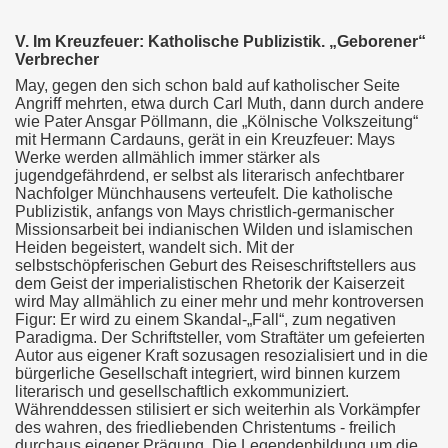
V. Im Kreuzfeuer: Katholische Publizistik. „Geborener“
Verbrecher
May, gegen den sich schon bald auf katholischer Seite
Angriff mehrten, etwa durch Carl Muth, dann durch andere
wie Pater Ansgar Pöllmann, die „Kölnische Volkszeitung“
mit Hermann Cardauns, gerät in ein Kreuzfeuer: Mays
Werke werden allmählich immer stärker als
jugendgefährdend, er selbst als literarisch anfechtbarer
Nachfolger Münchhausens verteufelt. Die katholische
Publizistik, anfangs von Mays christlich-germanischer
Missionsarbeit bei indianischen Wilden und islamischen
Heiden begeistert, wandelt sich. Mit der
selbstschöpferischen Geburt des Reiseschriftstellers aus
dem Geist der imperialistischen Rhetorik der Kaiserzeit
wird May allmählich zu einer mehr und mehr kontroversen
Figur: Er wird zu einem Skandal-„Fall“, zum negativen
Paradigma. Der Schriftsteller, vom Straftäter um gefeierten
Autor aus eigener Kraft sozusagen resozialisiert und in die
bürgerliche Gesellschaft integriert, wird binnen kurzem
literarisch und gesellschaftlich exkommuniziert.
Währenddessen stilisiert er sich weiterhin als Vorkämpfer
des wahren, des friedliebenden Christentums - freilich
durchaus eigener Prägung. Die Legendenbildung um die