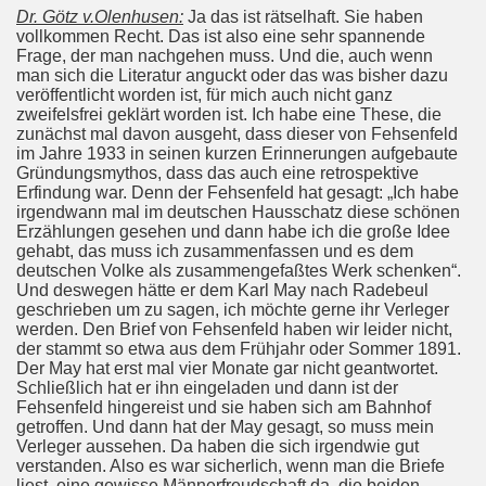
Dr. Götz v.Olenhusen:
Ja das ist rätselhaft. Sie haben
vollkommen Recht. Das ist also eine sehr spannende
Frage, der man nachgehen muss. Und die, auch wenn
man sich die Literatur anguckt oder das was bisher dazu
veröffentlicht worden ist, für mich auch nicht ganz
zweifelsfrei geklärt worden ist. Ich habe eine These, die
zunächst mal davon ausgeht, dass dieser von Fehsenfeld
im Jahre 1933 in seinen kurzen Erinnerungen aufgebaute
Gründungsmythos, dass das auch eine retrospektive
Erfindung war. Denn der Fehsenfeld hat gesagt: „Ich habe
irgendwann mal im deutschen Hausschatz diese schönen
Erzählungen gesehen und dann habe ich die große Idee
gehabt, das muss ich zusammenfassen und es dem
deutschen Volke als zusammengefaßtes Werk schenken“.
Und deswegen hätte er dem Karl May nach Radebeul
geschrieben um zu sagen, ich möchte gerne ihr Verleger
werden. Den Brief von Fehsenfeld haben wir leider nicht,
der stammt so etwa aus dem Frühjahr oder Sommer 1891.
Der May hat erst mal vier Monate gar nicht geantwortet.
Schließlich hat er ihn eingeladen und dann ist der
Fehsenfeld hingereist und sie haben sich am Bahnhof
getroffen. Und dann hat der May gesagt, so muss mein
Verleger aussehen. Da haben die sich irgendwie gut
verstanden. Also es war sicherlich, wenn man die Briefe
liest, eine gewisse Männerfreudschaft da, die beiden