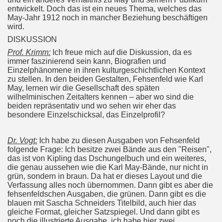
entwickelt. Doch das ist ein neues Thema, welches das
May-Jahr 1912 noch in mancher Beziehung beschäftigen
wird.
DISKUSSION
Prof. Krimm:
Ich freue mich auf die Diskussion, da es
immer faszinierend sein kann, Biografien und
Einzelphänomene in ihren kulturgeschichtlichen Kontext
zu stellen. In den beiden Gestalten, Fehsenfeld wie Karl
May, lernen wir die Gesellschaft des späten
wilhelminischen Zeitalters kennen – aber wo sind die
beiden repräsentativ und wo sehen wir eher das
besondere Einzelschicksal, das Einzelprofil?
Dr. Vogt:
Ich habe zu diesen Ausgaben von Fehsenfeld
folgende Frage: Ich besitze zwei Bände aus den "Reisen",
das ist von Kipling das Dschungelbuch und ein weiteres,
die genau aussehen wie die Karl May-Bände, nur nicht in
grün, sondern in braun. Da hat er dieses Layout und die
Verfassung alles noch übernommen. Dann gibt es aber die
fehsenfeldschen Ausgaben, die grünen. Dann gibt es die
blauen mit Sascha Schneiders Titelbild, auch hier das
gleiche Format, gleicher Satzspiegel. Und dann gibt es
noch die illustrierte Ausgabe, ich habe hier zwei