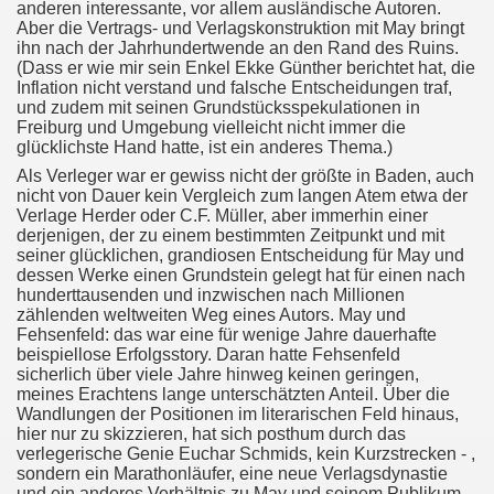
anderen interessante, vor allem ausländische Autoren.
Aber die Vertrags- und Verlagskonstruktion mit May bringt
ihn nach der Jahrhundertwende an den Rand des Ruins.
(Dass er wie mir sein Enkel Ekke Günther berichtet hat, die
Inflation nicht verstand und falsche Entscheidungen traf,
und zudem mit seinen Grundstücksspekulationen in
Freiburg und Umgebung vielleicht nicht immer die
glücklichste Hand hatte, ist ein anderes Thema.)
Als Verleger war er gewiss nicht der größte in Baden, auch
nicht von Dauer kein Vergleich zum langen Atem etwa der
Verlage Herder oder C.F. Müller, aber immerhin einer
derjenigen, der zu einem bestimmten Zeitpunkt und mit
seiner glücklichen, grandiosen Entscheidung für May und
dessen Werke einen Grundstein gelegt hat für einen nach
hunderttausenden und inzwischen nach Millionen
zählenden weltweiten Weg eines Autors. May und
Fehsenfeld: das war eine für wenige Jahre dauerhafte
beispiellose Erfolgsstory. Daran hatte Fehsenfeld
sicherlich über viele Jahre hinweg keinen geringen,
meines Erachtens lange unterschätzten Anteil. Über die
Wandlungen der Positionen im literarischen Feld hinaus,
hier nur zu skizzieren, hat sich posthum durch das
verlegerische Genie Euchar Schmids, kein Kurzstrecken - ,
sondern ein Marathonläufer, eine neue Verlagsdynastie
und ein anderes Verhältnis zu May und seinem Publikum