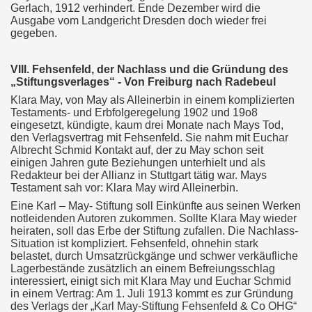
Gerlach, 1912 verhindert. Ende Dezember wird die
Ausgabe vom Landgericht Dresden doch wieder frei
gegeben.
VIII. Fehsenfeld, der Nachlass und die Gründung des
„Stiftungsverlages“ - Von Freiburg nach Radebeul
Klara May, von May als Alleinerbin in einem komplizierten
Testaments- und Erbfolgeregelung 1902 und 19o8
eingesetzt, kündigte, kaum drei Monate nach Mays Tod,
den Verlagsvertrag mit Fehsenfeld. Sie nahm mit Euchar
Albrecht Schmid Kontakt auf, der zu May schon seit
einigen Jahren gute Beziehungen unterhielt und als
Redakteur bei der Allianz in Stuttgart tätig war. Mays
Testament sah vor: Klara May wird Alleinerbin.
Eine Karl – May- Stiftung soll Einkünfte aus seinen Werken
notleidenden Autoren zukommen. Sollte Klara May wieder
heiraten, soll das Erbe der Stiftung zufallen. Die Nachlass-
Situation ist kompliziert. Fehsenfeld, ohnehin stark
belastet, durch Umsatzrückgänge und schwer verkäufliche
Lagerbestände zusätzlich an einem Befreiungsschlag
interessiert, einigt sich mit Klara May und Euchar Schmid
in einem Vertrag: Am 1. Juli 1913 kommt es zur Gründung
des Verlags der „Karl May-Stiftung Fehsenfeld & Co OHG“