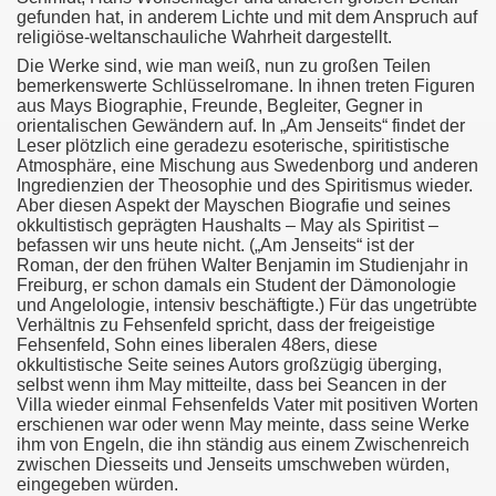
gefunden hat, in anderem Lichte und mit dem Anspruch auf
religiöse-weltanschauliche Wahrheit dargestellt.
Die Werke sind, wie man weiß, nun zu großen Teilen
bemerkenswerte Schlüsselromane. In ihnen treten Figuren
aus Mays Biographie, Freunde, Begleiter, Gegner in
orientalischen Gewändern auf. In „Am Jenseits“ findet der
Leser plötzlich eine geradezu esoterische, spiritistische
Atmosphäre, eine Mischung aus Swedenborg und anderen
Ingredienzien der Theosophie und des Spiritismus wieder.
Aber diesen Aspekt der Mayschen Biografie und seines
okkultistisch geprägten Haushalts – May als Spiritist –
befassen wir uns heute nicht. („Am Jenseits“ ist der
Roman, der den frühen Walter Benjamin im Studienjahr in
Freiburg, er schon damals ein Student der Dämonologie
und Angelologie, intensiv beschäftigte.) Für das ungetrübte
Verhältnis zu Fehsenfeld spricht, dass der freigeistige
Fehsenfeld, Sohn eines liberalen 48ers, diese
okkultistische Seite seines Autors großzügig überging,
selbst wenn ihm May mitteilte, dass bei Seancen in der
Villa wieder einmal Fehsenfelds Vater mit positiven Worten
erschienen war oder wenn May meinte, dass seine Werke
ihm von Engeln, die ihn ständig aus einem Zwischenreich
zwischen Diesseits und Jenseits umschweben würden,
eingegeben würden.