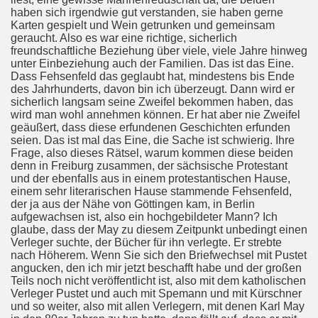
haben sich irgendwie gut verstanden, sie haben gerne
Karten gespielt und Wein getrunken und gemeinsam
geraucht. Also es war eine richtige, sicherlich
freundschaftliche Beziehung über viele, viele Jahre hinweg
unter Einbeziehung auch der Familien. Das ist das Eine.
Dass Fehsenfeld das geglaubt hat, mindestens bis Ende
des Jahrhunderts, davon bin ich überzeugt. Dann wird er
sicherlich langsam seine Zweifel bekommen haben, das
wird man wohl annehmen können. Er hat aber nie Zweifel
geäußert, dass diese erfundenen Geschichten erfunden
seien. Das ist mal das Eine, die Sache ist schwierig. Ihre
Frage, also dieses Rätsel, warum kommen diese beiden
denn in Freiburg zusammen, der sächsische Protestant
und der ebenfalls aus in einem protestantischen Hause,
einem sehr literarischen Hause stammende Fehsenfeld,
der ja aus der Nähe von Göttingen kam, in Berlin
aufgewachsen ist, also ein hochgebildeter Mann? Ich
glaube, dass der May zu diesem Zeitpunkt unbedingt einen
Verleger suchte, der Bücher für ihn verlegte. Er strebte
nach Höherem. Wenn Sie sich den Briefwechsel mit Pustet
angucken, den ich mir jetzt beschafft habe und der großen
Teils noch nicht veröffentlicht ist, also mit dem katholischen
Verleger Pustet und auch mit Spemann und mit Kürschner
und so weiter, also mit allen Verlegern, mit denen Karl May