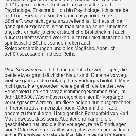
„Ich“ fragen: in dieser Zeit sieht er sich selber auch als
Psychologe. Er schreibt "ich bin Psychologe. Ich schreibe
nicht nur Predigten, sondern auch psychologische
Bücher", was nicht ganz unzutreffend ist. Er hat sich da
ganz gut ausgekannt, wenn man sich da seine Bibliothek
anguckt, er hatte ja eine erstaunliche Bibliothek mit auch
äußerst interessanten Werken, nicht nur okkultistische und
spiritistische Bücher, sondern eben auch
Reisebeschreibungen und alles Mögliche. Aber „Ich“
gehört sozusagen in diese Reihe.
Prof. Schwarzmaier:
Ich habe eigentlich zwei Fragen, die
beide etwas grundsätzlicher Natur sind. Die eine vorweg,
weil sie ganz an den Anfang Ihres Vortrages hinführt. Mir ist
nicht ganz klar geworden, wie eigentlich die beiden, wie
Fehsenfeld und Karl May zusammengekommen sind, im
Jahr 1889/90. Was müssen eigentlich hier für Vorgänge
vorausgesetzt werden, um diese beiden nun ausgerechnet
in Freiburg zusammenzubringen. Oder um die Frage
anders zu formulieren: Hat eigentlich Fehsenfeld von Karl
May gewusst, dass seine Abenteuerromane, die er
geschrieben hat und die ihm vorlagen, reine Erfindungen
sind? Oder war er der Auffassung, dass seien nun wirklich
echte Erlebnisse, so wie sie Karl May in seinen früheren