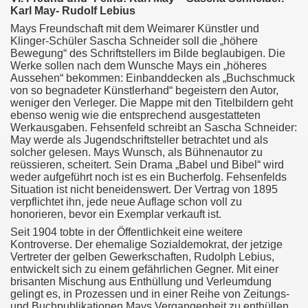
Karl May- Rudolf Lebius
Mays Freundschaft mit dem Weimarer Künstler und
Klinger-Schüler Sascha Schneider soll die „höhere
Bewegung“ des Schriftstellers im Bilde beglaubigen. Die
Werke sollen nach dem Wunsche Mays ein „höheres
Aussehen“ bekommen: Einbanddecken als „Buchschmuck
von so begnadeter Künstlerhand“ begeistern den Autor,
weniger den Verleger. Die Mappe mit den Titelbildern geht
ebenso wenig wie die entsprechend ausgestatteten
Werkausgaben. Fehsenfeld schreibt an Sascha Schneider:
May werde als Jugendschriftsteller betrachtet und als
solcher gelesen. Mays Wunsch, als Bühnenautor zu
reüssieren, scheitert. Sein Drama „Babel und Bibel“ wird
weder aufgeführt noch ist es ein Bucherfolg. Fehsenfelds
Situation ist nicht beneidenswert. Der Vertrag von 1895
verpflichtet ihn, jede neue Auflage schon voll zu
honorieren, bevor ein Exemplar verkauft ist.
Seit 1904 tobte in der Öffentlichkeit eine weitere
Kontroverse. Der ehemalige Sozialdemokrat, der jetzige
Vertreter der gelben Gewerkschaften, Rudolph Lebius,
entwickelt sich zu einem gefährlichen Gegner. Mit einer
brisanten Mischung aus Enthüllung und Verleumdung
gelingt es, in Prozessen und in einer Reihe von Zeitungs-
und Buchpublikationen Mays Vergangenheit zu enthüllen.