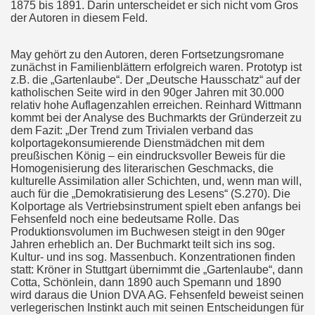
1875 bis 1891. Darin unterscheidet er sich nicht vom Gros
der Autoren in diesem Feld.
May gehört zu den Autoren, deren Fortsetzungsromane
zunächst in Familienblättern erfolgreich waren. Prototyp ist
z.B. die „Gartenlaube“. Der „Deutsche Hausschatz“ auf der
katholischen Seite wird in den 90ger Jahren mit 30.000
relativ hohe Auflagenzahlen erreichen. Reinhard Wittmann
kommt bei der Analyse des Buchmarkts der Gründerzeit zu
dem Fazit: „Der Trend zum Trivialen verband das
kolportagekonsumierende Dienstmädchen mit dem
preußischen König – ein eindrucksvoller Beweis für die
Homogenisierung des literarischen Geschmacks, die
kulturelle Assimilation aller Schichten, und, wenn man will,
auch für die „Demokratisierung des Lesens“ (S.270). Die
Kolportage als Vertriebsinstrument spielt eben anfangs bei
Fehsenfeld noch eine bedeutsame Rolle. Das
Produktionsvolumen im Buchwesen steigt in den 90ger
Jahren erheblich an. Der Buchmarkt teilt sich ins sog.
Kultur- und ins sog. Massenbuch. Konzentrationen finden
statt: Kröner in Stuttgart übernimmt die „Gartenlaube“, dann
Cotta, Schönlein, dann 1890 auch Spemann und 1890
wird daraus die Union DVA AG. Fehsenfeld beweist seinen
verlegerischen Instinkt auch mit seinen Entscheidungen für