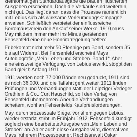
kleinformatigen Standardausgabe die blauen illustrierten
Ausgaben erscheinen. Doch die Verkäufe sind weiterhin
nicht gut. Das liegt daran, dass die Prozesse namentlich
mit Lebius sich als wirksame Verleumdungskampagne
erweisen. Schließlich verbietet der einflussreiche
Borromäusverein den Ankauf seiner Werke. 1910 muss
May mit dem immer mehr ins Minus geratenden
Fehsenfeld eine neue Honorarregelung treffen:
Er bekommt nicht mehr 50 Pfennige pro Band, sondern 35
bis auf Widerruf. Bei Fehsenfeld erscheint Mays
Autobiografie „Mein Leben und Streben. Band 1“. Aber
eine einstweilige Verfügung, von Lebius erwirkt, stoppt den
Band gleich Anfang 1911.
1911 werden noch 77.000 Bände neu gedruckt, 1911 sind
es noch 36.000, und die Talfahrt geht weiter. 1911 finden
Prüfungen und Verhandlungen statt, der Leipziger Verleger
Grethlein & Co., Curt Hauschild, soll den Verlag von
Fehsenfeld übernehmen. Aber die Verhandlungen
scheitern, wohl an Fehsenfelds Kaufpreisforderungen.
May, durch prozessuale Siege, vor allem gegen Lebius,
wieder erstarkt, stirbt im Frühjahr 1912. Fehsenfeld kündigt
sogleich eine bearbeitete Ausgabe von „Mein Leben und
Streben“ an. Ab er auch diese Ausgabe wird, diesmal von
Mays früherem Prozessgegner, Rechtsanwalt Oskar