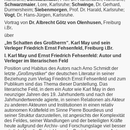
own)
Schwarzmaier
, Lore, Karlsruhe;
Schwinge
, Dr. Gerhard,
Durmersheim;
Siebenmorgen
, Prof. Dr. Harald, Karlsruhe;
Vogt
, Dr. Hans-Jürgen, Karlsruhe.
Vortrag von
Dr. Albrecht Götz von Olenhusen,
Freiburg
i.Br
.
über
„Im Schatten des Großherrn“. Karl May und sein
Verleger Friedrich Ernst Fehsenfeld, Freiburg i.Br.
I. Karl May und Ernst Friedrich Fehsenfeld: Autor und
Verleger im literarischen Feld
Position und Habitus des Autors nach Arno Schmidt der
letzte „Großmystiker“ der deutschen Literatur in seiner
Beziehung zum Verlag Friedrich Ernst Fehsenfeld und zum
Publikum sind das Thema dieser Darstellung. Das
literarische Feld, in dem ein Autor wie Karl May in den
neunziger Jahren des 19. Jahrhunderts und nach der
Jahrhundertwende agierte, in seinen Relationen als Akteur
zu anderen Akteuren und Institutionen in einen relativ
autonomen Kräftefeld im Sinne Pierre Bourdieus und
seiner Struktur darzustellen, ist angesichts der Komplexität
des Feldes, seiner Wandlungen und der beteiligten Kräfte
heute aufgrund der Archiv- und Forschungslage viel besser