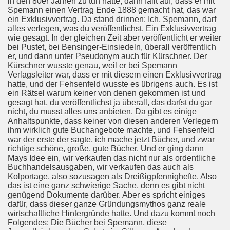
in den 80er Jahren zu tun hatte, dann fällt auf, dass er mit
Spemann einen Vertrag Ende 1888 gemacht hat, das war
ein Exklusivvertrag. Da stand drinnen: Ich, Spemann, darf
alles verlegen, was du veröffentlichst. Ein Exklusivvertrag
wie gesagt. In der gleichen Zeit aber veröffentlicht er weiter
bei Pustet, bei Bensinger-Einsiedeln, überall veröffentlich
er, und dann unter Pseudonym auch für Kürschner. Der
Kürschner wusste genau, weil er bei Spemann
Verlagsleiter war, dass er mit diesem einen Exklusivvertrag
hatte, und der Fehsenfeld wusste es übrigens auch. Es ist
ein Rätsel warum keiner von denen gekommen ist und
gesagt hat, du veröffentlichst ja überall, das darfst du gar
nicht, du musst alles uns anbieten. Da gibt es einige
Anhaltspunkte, dass keiner von diesen anderen Verlegern
ihm wirklich gute Buchangebote machte, und Fehsenfeld
war der erste der sagte, ich mache jetzt Bücher, und zwar
richtige schöne, große, gute Bücher. Und er ging dann
Mays Idee ein, wir verkaufen das nicht nur als ordentliche
Buchhandelsausgaben, wir verkaufen das auch als
Kolportage, also sozusagen als Dreißigpfennighefte. Also
das ist eine ganz schwierige Sache, denn es gibt nicht
genügend Dokumente darüber. Aber es spricht einiges
dafür, dass dieser ganze Gründungsmythos ganz reale
wirtschaftliche Hintergründe hatte. Und dazu kommt noch
Folgendes: Die Bücher bei Spemann, diese