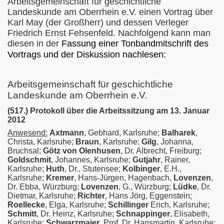
Arbeitsgemeinschaft für geschichtliche
Landeskunde am Oberrhein e.V. einen Vortrag über
nd die "Lesbarkeit der Welt"
Karl May (der Großherr) und dessen Verleger
Friedrich Ernst Fehsenfeld. Nachfolgend kann man
diesen in der
Fassung einer Tonbandmitschrift des
Vortrags und der Diskussion nachlesen:
. Februar 2014
. Februar 2015
Arbeitsgemeinschaft für geschichtliche
Landeskunde am Oberrhein e.V.
21. Februar 2016
(517.) Protokoll über die Arbeitssitzung am 13. Januar
2012
19. Februar 2017
Anwesend:
Axtmann
, Gebhard, Karlsruhe;
Balharek
,
Christa, Karlsruhe;
Braun
, Karlsruhe;
Gilg
, Johanna,
- 28. bis 29. April 2018
Bruchsal;
Götz von Olenhusen
, Dr. Albrecht, Freiburg;
Goldschmit
, Johannes, Karlsruhe;
Gutjahr
, Rainer,
 - 16. bis 17. März 2019
Karlsruhe;
Huth
, Dr., Stutensee;
Kolbinger
, E.H.,
Karlsruhe;
Kremer
, Hans-Jürgen, Hagenbach,
Lovenzen
,
2.03.2020
Dr. Ebba, Würzburg;
Lovenzen
, G., Würzburg;
Lüdke
, Dr.
Dietmar, Karlsruhe;
Richter
, Hans Jörg, Eggenstein;
Roellecke
, Elga, Karlsruhe;
Schillinger
Erich, Karlsruhe;
. 21.+22.01.2012
Schmitt
, Dr. Heinz, Karlsruhe;
Schnappinger
, Elisabeth,
Karlsruhe;
Schwarzmaier
, Prof. Dr. Hansmartin, Karlsruhe;