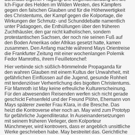
Ich-Figur des Helden im Wilden Westen, des Kämpfers
gegen den falschen Glauben und für die Höherwertigkeit
des Christentums, der Kampf gegen die Kolportage, die
Wirkungen der Schmutz- und Schunddebatte namentlich
unter Pädagogen, die Enthüllungen über den früheren
Zuchthäusler, den gar nicht katholischen, sondern
protestantischen Sachsen, der noch nie seinen Fuß auf
den Boden Amerikas oder Afrikas gesetzt hatte, kamen
zusammen. Den Anfang machte während Mays Orientreise
die Frankfurter Zeitung mit einer wochenlangen Polemik
Fedor Mamroths, ihrem Feuilletonchef:
Hier verbinde sich süßlich-frömmelnde Propaganda für
den wahren Glauben mit einem Kultus der Unwahrheit, mit
gefährlichen Einflüssen auf die Jugend, gesunde Rohheit
mit tendenziöser Verherrlichung des bigotten Christentums.
Für Mamroth ist May keine erfreuliche Kulturerscheinung.
Für den abwesenden Reisenden werfen sich nicht gerade
geschickt Fehsenfeld und der Freund Plöhn, Ehemann von
Mays späterer zweiter Frau Klara, in die Bresche. Das
heizt die Kontroverse eher noch an. May wird zum Prototyp
für gefährliche Jugendliteratur. In Auseinandersetzungen
mit seinem früheren Verleger, dem Kolporteur
Münchmeyer, wird kontrovers, dass er angeblich unsittliche
Werke geschrieben habe. May bestreitet das. Gerichtliche