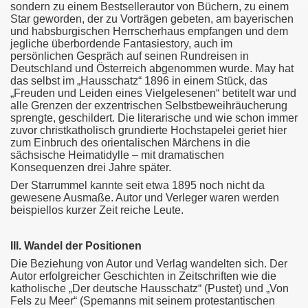
sondern zu einem Bestsellerautor von Büchern, zu einem
Star geworden, der zu Vorträgen gebeten, am bayerischen
und habsburgischen Herrscherhaus empfangen und dem
jegliche überbordende Fantasiestory, auch im
persönlichen Gespräch auf seinen Rundreisen in
Deutschland und Österreich abgenommen wurde. May hat
das selbst im „Hausschatz“ 1896 in einem Stück, das
„Freuden und Leiden eines Vielgelesenen“ betitelt war und
alle Grenzen der exzentrischen Selbstbeweihräucherung
sprengte, geschildert. Die literarische und wie schon immer
zuvor christkatholisch grundierte Hochstapelei geriet hier
zum Einbruch des orientalischen Märchens in die
sächsische Heimatidylle – mit dramatischen
Konsequenzen drei Jahre später.
Der Starrummel kannte seit etwa 1895 noch nicht da
gewesene Ausmaße. Autor und Verleger waren werden
beispiellos kurzer Zeit reiche Leute.
III. Wandel der Positionen
Die Beziehung von Autor und Verlag wandelten sich. Der
Autor erfolgreicher Geschichten in Zeitschriften wie die
katholische „Der deutsche Hausschatz“ (Pustet) und „Von
Fels zu Meer“ (Spemanns mit seinem protestantischen