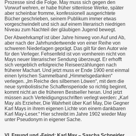
Prozesse sind die Folge. May muss sich gegen den
Vorwurf wehren, er habe früher sittenlose Werke, später
aber scheinbar fromme, konfessionell ausgerichtete
Bücher geschrieben, seinem Publikum immer etwas
vorgeschwindelt und sich auf einem literarisch niedrigen
Niveau zum Nachteil der gläubigen Jugend bewegt.
Der Abwehrkampf ist über Jahre hinweg von Auf und Ab,
aber nach der Jahrhundertwende von einer Reihe von
schweren Niederlagen geprägt. Das gilt für den Autor wie
für den Verleger. Fehsenfeld ist von vornherein nicht von
Mays neuer literarischer Sendung überzeugt. Er erhofft
sich vergeblich erfolgreiche Reiseerzählungen nach
früherer Machart. Und jetzt muss er Ende 1900 erst einmal
einen lyrischen Sammelband „Himmelsgedanken“
verlegen. „Im Reiche des silbernen Löwen“, mit dem die
neue symbolistische Schaffensperiode so richtig beginnt,
kommt nicht an die früheren Bestseller heran. Und jetzt
müssen auch Verteidigungsschriften verlegt werden: „Karl
May als Erzieher, Die Wahrheit über Karl May, Die Gegner
Karl Mays in ihrem eigenen Lichte von einem dankbaren
Karl May-Leser.“ Hier schreibt im Jahre 1902 wieder May
unter Pseudonym in eigener Sache.
VI. Freund und -Feind: Karl May – Sascha Schneider.