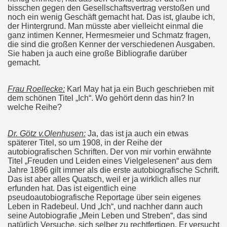
bisschen gegen den Gesellschaftsvertrag verstoßen und
noch ein wenig Geschäft gemacht hat. Das ist, glaube ich,
der Hintergrund. Man müsste aber vielleicht einmal die
ganz intimen Kenner, Hermesmeier und Schmatz fragen,
die sind die großen Kenner der verschiedenen Ausgaben.
Sie haben ja auch eine große Bibliografie darüber
gemacht.
Frau Roellecke:
Karl May hat ja ein Buch geschrieben mit
dem schönen Titel „Ich“. Wo gehört denn das hin? In
welche Reihe?
Dr. Götz v.Olenhusen:
Ja, das ist ja auch ein etwas
späterer Titel, so um 1908, in der Reihe der
autobiografischen Schriften. Der von mir vorhin erwähnte
Titel „Freuden und Leiden eines Vielgelesenen“ aus dem
Jahre 1896 gilt immer als die erste autobiografische Schrift.
Das ist aber alles Quatsch, weil er ja wirklich alles nur
erfunden hat. Das ist eigentlich eine
pseudoautobiografische Reportage über sein eigenes
Leben in Radebeul. Und „Ich“, und nachher dann auch
seine Autobiografie „Mein Leben und Streben“, das sind
natürlich Versuche, sich selber zu rechtfertigen. Er versucht