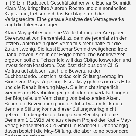
mit Sitz in Radebeul. Geschäftsführer wird Euchar Schmidt,
Klara May bringt ihre Autoren-Rechte und ein nominelles
Kapital ein, Fehsenfeld das Buchlager und die
Verlagsrechte. Eine genaue Analyse des Vertragswerks
zeigt die Interessenlagen:
Klara May geht es um eine Weiterführung der Ausgaben.
Sie erwartet von Fehsenfeld, zu dem sie jedenfalls in den
letzten Jahren kein gutes Verhältnis mehr hatte, für die
Zukunft wenig. Sie lässt Euchar Schmid weitgehend freie
Hand, obwohl sich in der Folge erhebliche Kontroversen
ergeben sollten. Fehsenfeld will das Obligo loswerden und
Investitionen kassieren. Das lässt sich aus dem OHG-
Vertrag gut ablesen, auch die Bewertung der
Buchbestände. Letztlich ist das kein Stiftungsvertrag im
Sinne von Mays Regelung. Klara May geht es um das Erbe
und die Rehabilitierung Mays. Sie ist nicht zimperlich,
wenn es um Bearbeitungen geht oder um Verfälschungen
der Biografie, um Vernichtung von belastenden Akten.
Schon die Bezeichnung und der Inhalt waren trickreich,
denn als Stiftung konnte dieser Stiftungsverlag nicht
gelten. Ich übergehe die komplexen Rechtsprobleme.
Denn am 1.1.1915 wird aus diesem Projekt der Karl – May-
Verlag Fehsenfeld & Co GmbH in Radebeul. Unabhängig
davon besteht die May-Stiftung, die aber keine besondere