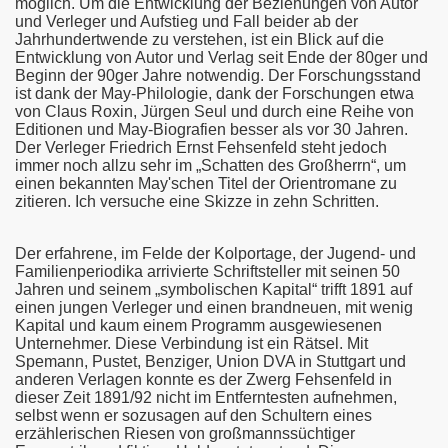
möglich. Um die Entwicklung der Beziehungen von Autor
und Verleger und Aufstieg und Fall beider ab der
Jahrhundertwende zu verstehen, ist ein Blick auf die
Entwicklung von Autor und Verlag seit Ende der 80ger und
Beginn der 90ger Jahre notwendig. Der Forschungsstand
ist dank der May-Philologie, dank der Forschungen etwa
von Claus Roxin, Jürgen Seul und durch eine Reihe von
Editionen und May-Biografien besser als vor 30 Jahren.
Der Verleger Friedrich Ernst Fehsenfeld steht jedoch
immer noch allzu sehr im „Schatten des Großherrn“, um
einen bekannten May'schen Titel der Orientromane zu
zitieren. Ich versuche eine Skizze in zehn Schritten.
Der erfahrene, im Felde der Kolportage, der Jugend- und
Familienperiodika arrivierte Schriftsteller mit seinen 50
Jahren und seinem „symbolischen Kapital“ trifft 1891 auf
einen jungen Verleger und einen brandneuen, mit wenig
Kapital und kaum einem Programm ausgewiesenen
Unternehmer. Diese Verbindung ist ein Rätsel. Mit
Spemann, Pustet, Benziger, Union DVA in Stuttgart und
anderen Verlagen konnte es der Zwerg Fehsenfeld in
dieser Zeit 1891/92 nicht im Entferntesten aufnehmen,
selbst wenn er sozusagen auf den Schultern eines
erzählerischen Riesen von großmannssüchtiger