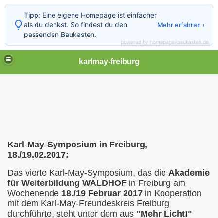
Tipp:
Eine eigene Homepage ist einfacher
als du denkst. So findest du den
Mehr erfahren ›
passenden Baukasten.
powered by homepage-baukasten.de
karlmay-freiburg
 im Breisgau
(Vortrag vom 24.01.2019)
s
Karl-May-Symposium in Freiburg,
18./19.02.2017:
Das vierte Karl-May-Symposium, das die
Akademie
für Weiterbildung
WALDHOF
in Freiburg am
Wochenende
18./19 Februar 2017
in Kooperation
mit dem Karl-May-Freundeskreis Freiburg
nd die "Lesbarkeit der Welt"
durchführte,
steht
unter dem aus
"Mehr Licht!"