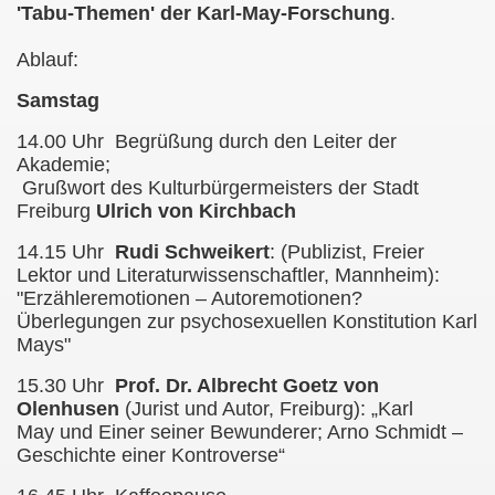
'Tabu-Themen' der Karl-May-Forschung
.
Ablauf:
. Februar 2014
Samstag
. Februar 2015
14.00 Uhr Begrüßung durch den Leiter der
21. Februar 2016
Akademie;
Grußwort des Kulturbürgermeisters der Stadt
19. Februar 2017
Freiburg
Ulrich von Kirchbach
14.15 Uhr
Rudi Schweikert
: (Publizist, Freier
- 28. bis 29. April 2018
Lektor und Literaturwissenschaftler, Mannheim):
"Erzähleremotionen – Autoremotionen?
 - 16. bis 17. März 2019
Überlegungen zur psychosexuellen Konstitution Karl
Mays"
2.03.2020
15.30 Uhr
Prof. Dr. Albrecht Goetz von
. 21.+22.01.2012
Olenhusen
(Jurist und Autor, Freiburg): „Karl
May und Einer seiner Bewunderer; Arno Schmidt –
own)
Geschichte einer Kontroverse“