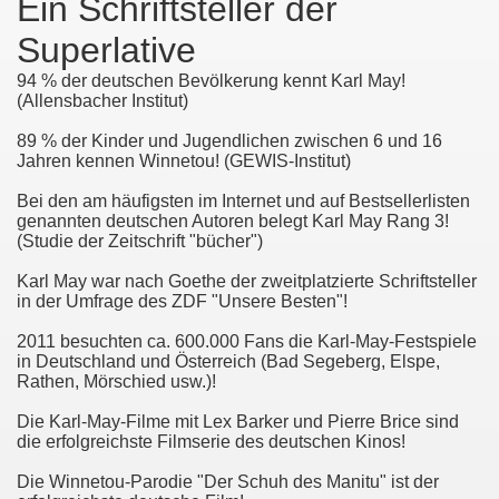
Ein Schriftsteller der
nd die "Lesbarkeit der Welt"
Superlative
94 % der deutschen Bevölkerung kennt Karl May!
(Allensbacher Institut)
. Februar 2014
89 % der Kinder und Jugendlichen zwischen 6 und 16
. Februar 2015
Jahren kennen Winnetou! (GEWIS-Institut)
Bei den am häufigsten im Internet und auf Bestsellerlisten
21. Februar 2016
genannten deutschen Autoren belegt Karl May Rang 3!
(Studie der Zeitschrift "bücher")
19. Februar 2017
Karl May war nach Goethe der zweitplatzierte Schriftsteller
- 28. bis 29. April 2018
in der Umfrage des ZDF "Unsere Besten"!
2011 besuchten ca. 600.000 Fans die Karl-May-Festspiele
 - 16. bis 17. März 2019
in Deutschland und Österreich (Bad Segeberg, Elspe,
Rathen, Mörschied usw.)!
2.03.2020
Die Karl-May-Filme mit Lex Barker und Pierre Brice sind
. 21.+22.01.2012
die erfolgreichste Filmserie des deutschen Kinos!
Die Winnetou-Parodie "Der Schuh des Manitu" ist der
own)