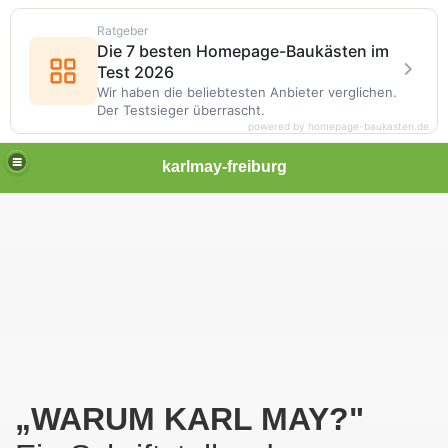
Ratgeber
Die 7 besten Homepage-Baukästen im
Test 2026
Wir haben die beliebtesten Anbieter verglichen.
Der Testsieger überrascht.
powered by homepage-baukasten.de
karlmay-freiburg
 im Breisgau
(Vortrag vom 24.01.2019)
s
„WARUM KARL MAY?"