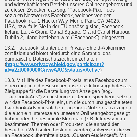
und wirtschaftlichem Betrieb unseres Onlineangebotes und
zu diesen Zwecken das sog. "Facebook-Pixel" des
sozialen Netzwerkes Facebook, welches von der
Facebook Inc., 1 Hacker Way, Menlo Park, CA 94025,
USA, bzw. falls Sie in der EU ansässig sind, Facebook
Ireland Ltd., 4 Grand Canal Square, Grand Canal Harbour,
Dublin 2, Irland betrieben wird ("Facebook"), eingesetzt.
13.2. Facebook ist unter dem Privacy-Shield-Abkommen
zertifiziert und bietet hierdurch eine Garantie, das
europäische Datenschutzrecht einzuhalten
(
https://www.privacyshield.gov/participant?
id=a2zt0000000GnywAAC&status=Active
).
13.3. Mit Hilfe des Facebook-Pixels ist es Facebook zum
einen möglich, die Besucher unseres Onlineangebotes als
Zielgruppe für die Darstellung von Anzeigen (sog.
"Facebook-Ads") zu bestimmen. Dementsprechend setzen
wir das Facebook-Pixel ein, um die durch uns geschalteten
Facebook-Ads nur solchen Facebook-Nutzern anzuzeigen,
die auch ein Interesse an unserem Onlineangebot gezeigt
haben oder die bestimmte Merkmale (z.B. Interessen an
bestimmten Themen oder Produkten, die anhand der
besuchten Webseiten bestimmt werden) aufweisen, die wir
an Facebook übermitteln (sog. „Custom Audiences“). Mit