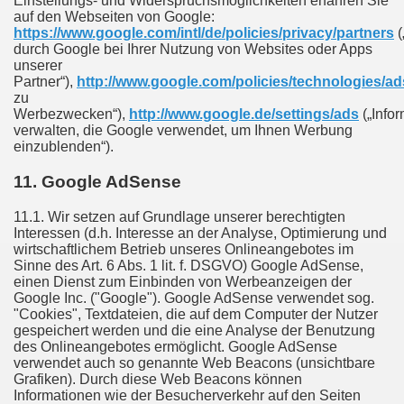
Einstellungs- und Widerspruchsmöglichkeiten erfahren Sie
auf den Webseiten von Google:
https://www.google.com/intl/de/policies/privacy/partners
(
durch Google bei Ihrer Nutzung von Websites oder Apps
unserer
Partner“),
http://www.google.com/policies/technologies/ad
zu
Werbezwecken“),
http://www.google.de/settings/ads
(„Info
verwalten, die Google verwendet, um Ihnen Werbung
einzublenden“).
11. Google AdSense
11.1. Wir setzen auf Grundlage unserer berechtigten
Interessen (d.h. Interesse an der Analyse, Optimierung und
wirtschaftlichem Betrieb unseres Onlineangebotes im
Sinne des Art. 6 Abs. 1 lit. f. DSGVO) Google AdSense,
einen Dienst zum Einbinden von Werbeanzeigen der
Google Inc. ("Google"). Google AdSense verwendet sog.
"Cookies", Textdateien, die auf dem Computer der Nutzer
gespeichert werden und die eine Analyse der Benutzung
des Onlineangebotes ermöglicht. Google AdSense
verwendet auch so genannte Web Beacons (unsichtbare
Grafiken). Durch diese Web Beacons können
Informationen wie der Besucherverkehr auf den Seiten