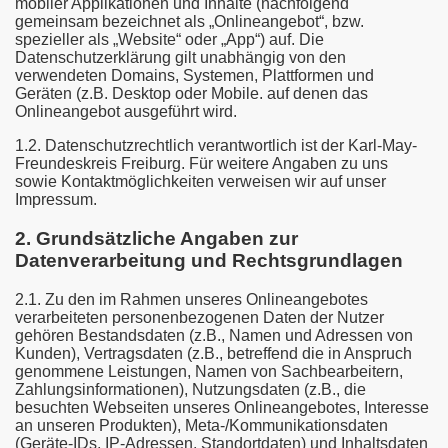
mobiler Applikationen und Inhalte (nachfolgend
gemeinsam bezeichnet als „Onlineangebot“, bzw.
spezieller als „Website“ oder „App“) auf. Die
Datenschutzerklärung gilt unabhängig von den
. Februar 2014
verwendeten Domains, Systemen, Plattformen und
Geräten (z.B. Desktop oder Mobile. auf denen das
. Februar 2015
Onlineangebot ausgeführt wird.
21. Februar 2016
1.2. Datenschutzrechtlich verantwortlich ist der Karl-May-
Freundeskreis Freiburg. Für weitere Angaben zu uns
sowie Kontaktmöglichkeiten verweisen wir auf unser
19. Februar 2017
Impressum.
- 28. bis 29. April 2018
2. Grundsätzliche Angaben zur
Datenverarbeitung und Rechtsgrundlagen
 - 16. bis 17. März 2019
2.1. Zu den im Rahmen unseres Onlineangebotes
2.03.2020
verarbeiteten personenbezogenen Daten der Nutzer
gehören Bestandsdaten (z.B., Namen und Adressen von
Kunden), Vertragsdaten (z.B., betreffend die in Anspruch
. 21.+22.01.2012
genommene Leistungen, Namen von Sachbearbeitern,
Zahlungsinformationen), Nutzungsdaten (z.B., die
own)
besuchten Webseiten unseres Onlineangebotes, Interesse
an unseren Produkten), Meta-/Kommunikationsdaten
(Geräte-IDs, IP-Adressen, Standortdaten) und Inhaltsdaten