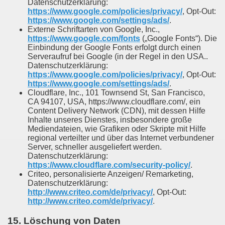
Datenschutzerklärung:
https://www.google.com/policies/privacy/
, Opt-Out:
https://www.google.com/settings/ads/
.
Externe Schriftarten von Google, Inc.,
https://www.google.com/fonts
(„Google Fonts“). Die
Einbindung der Google Fonts erfolgt durch einen
Serveraufruf bei Google (in der Regel in den USA..
Datenschutzerklärung:
https://www.google.com/policies/privacy/
, Opt-Out:
https://www.google.com/settings/ads/
.
Cloudflare, Inc., 101 Townsend St, San Francisco,
CA 94107, USA, https://www.cloudflare.com/, ein
Content Delivery Network (CDN), mit dessen Hilfe
Inhalte unseres Dienstes, insbesondere große
Mediendateien, wie Grafiken oder Skripte mit Hilfe
regional verteilter und über das Internet verbundener
Server, schneller ausgeliefert werden.
Datenschutzerklärung:
https://www.cloudflare.com/security-policy/
.
Criteo, personalisierte Anzeigen/ Remarketing,
Datenschutzerklärung:
http://www.criteo.com/de/privacy/
, Opt-Out:
http://www.criteo.com/de/privacy/
.
15. Löschung von Daten