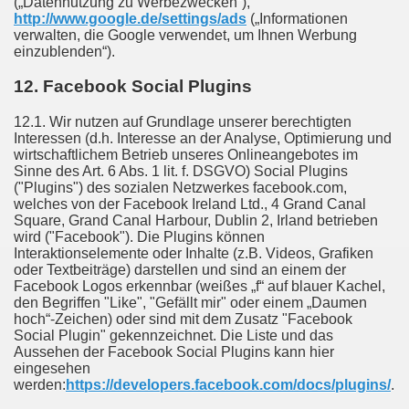
(„Datennutzung zu Werbezwecken“),
http://www.google.de/settings/ads
(„Informationen
verwalten, die Google verwendet, um Ihnen Werbung
einzublenden“).
12. Facebook Social Plugins
12.1. Wir nutzen auf Grundlage unserer berechtigten
Interessen (d.h. Interesse an der Analyse, Optimierung und
wirtschaftlichem Betrieb unseres Onlineangebotes im
Sinne des Art. 6 Abs. 1 lit. f. DSGVO) Social Plugins
("Plugins") des sozialen Netzwerkes facebook.com,
welches von der Facebook Ireland Ltd., 4 Grand Canal
Square, Grand Canal Harbour, Dublin 2, Irland betrieben
wird ("Facebook"). Die Plugins können
Interaktionselemente oder Inhalte (z.B. Videos, Grafiken
oder Textbeiträge) darstellen und sind an einem der
Facebook Logos erkennbar (weißes „f“ auf blauer Kachel,
den Begriffen "Like", "Gefällt mir" oder einem „Daumen
hoch“-Zeichen) oder sind mit dem Zusatz "Facebook
Social Plugin" gekennzeichnet. Die Liste und das
Aussehen der Facebook Social Plugins kann hier
eingesehen
werden:
https://developers.facebook.com/docs/plugins/
.