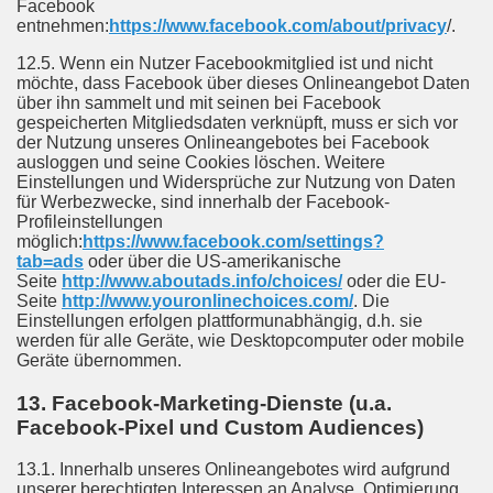
Facebook
entnehmen:
https://www.facebook.com/about/privacy
/.
12.5. Wenn ein Nutzer Facebookmitglied ist und nicht
möchte, dass Facebook über dieses Onlineangebot Daten
über ihn sammelt und mit seinen bei Facebook
gespeicherten Mitgliedsdaten verknüpft, muss er sich vor
der Nutzung unseres Onlineangebotes bei Facebook
ausloggen und seine Cookies löschen. Weitere
Einstellungen und Widersprüche zur Nutzung von Daten
für Werbezwecke, sind innerhalb der Facebook-
Profileinstellungen
möglich:
https://www.facebook.com/settings?
tab=ads
oder über die US-amerikanische
Seite
http://www.aboutads.info/choices/
oder die EU-
Seite
http://www.youronlinechoices.com/
. Die
Einstellungen erfolgen plattformunabhängig, d.h. sie
werden für alle Geräte, wie Desktopcomputer oder mobile
Geräte übernommen.
13. Facebook-Marketing-Dienste (u.a.
Facebook-Pixel und Custom Audiences)
13.1. Innerhalb unseres Onlineangebotes wird aufgrund
unserer berechtigten Interessen an Analyse, Optimierung