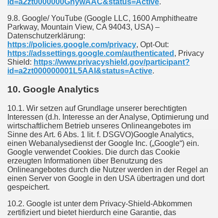
id=a2zt0000000GnywAAC&status=Active
.
9.8. Google/ YouTube (Google LLC, 1600 Amphitheatre
Parkway, Mountain View, CA 94043, USA) –
Datenschutzerklärung:
https://policies.google.com/privacy
, Opt-Out:
https://adssettings.google.com/authenticated
, Privacy
Shield:
https://www.privacyshield.gov/participant?
id=a2zt000000001L5AAI&status=Active
.
10. Google Analytics
10.1. Wir setzen auf Grundlage unserer berechtigten
Interessen (d.h. Interesse an der Analyse, Optimierung und
wirtschaftlichem Betrieb unseres Onlineangebotes im
Sinne des Art. 6 Abs. 1 lit. f. DSGVO)Google Analytics,
einen Webanalysedienst der Google Inc. („Google“) ein.
Google verwendet Cookies. Die durch das Cookie
erzeugten Informationen über Benutzung des
Onlineangebotes durch die Nutzer werden in der Regel an
einen Server von Google in den USA übertragen und dort
gespeichert.
10.2. Google ist unter dem Privacy-Shield-Abkommen
zertifiziert und bietet hierdurch eine Garantie, das