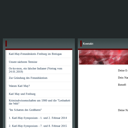
Kontakt
Karl-May-Freundeskreis Freiburg im Breisgau
Unsere nächsten Termine
Os-ko-mon, ein falscher Indianer (Vortrag vom
Deine E-
24.01.2019)
Dein Na
Zur Gründung des Freundskreises
Betreff:
Warum Karl May?
Karl May und Freiburg
Kriminalwissenschaften um 1900 und die "Lesbarkeit
der Welt"
"Im Schatten des Großherrn"
Deine Na
1. Karl-May-Symposium - 1. und 2. Februar 2014
2. Karl-May-Symposium - 7. und 8. Februar 2015