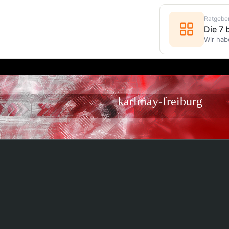
Ratgebe
Die 7
Wir hab
karlmay-freiburg