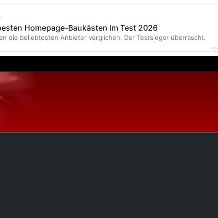
r
 besten Homepage-Baukästen im Test 2026
en die beliebtesten Anbieter verglichen. Der Testsieger überrascht.
pow