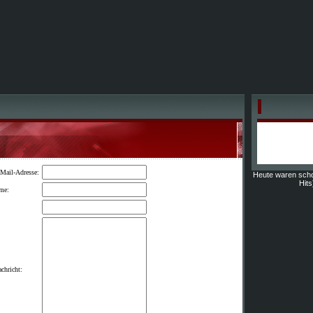
Mail-Adresse:
Heute waren sch
Hits
me:
chricht: